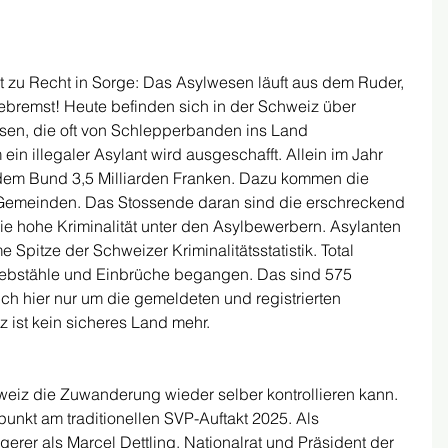
t zu Recht in Sorge: Das Asylwesen läuft aus dem Ruder, 
ebremst! Heute befinden sich in der Schweiz über 
en, die oft von Schlepperbanden ins Land 
n illegaler Asylant wird ausgeschafft. Allein im Jahr 
dem Bund 3,5 Milliarden Franken. Dazu kommen die 
Gemeinden. Das Stossende daran sind die erschreckend 
ie hohe Kriminalität unter den Asylbewerbern. Asylanten 
 Spitze der Schweizer Kriminalitätsstatistik. Total 
ebstähle und Einbrüche begangen. Das sind 575 
ich hier nur um die gemeldeten und registrierten 
z ist kein sicheres Land mehr.
weiz die Zuwanderung wieder selber kontrollieren kann. 
punkt am traditionellen SVP-Auftakt 2025. Als 
erer als Marcel Dettling, Nationalrat und Präsident der 