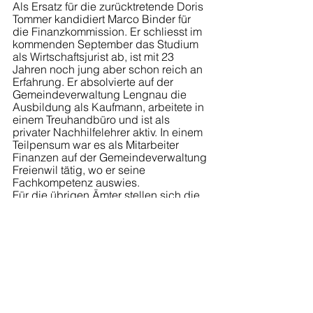
Als Ersatz für die zurücktretende Doris 
Tommer kandidiert Marco Binder für 
die Finanzkommission. Er schliesst im 
kommenden September das Studium 
als Wirtschaftsjurist ab, ist mit 23 
Jahren noch jung aber schon reich an 
Erfahrung. Er absolvierte auf der 
Gemeindeverwaltung Lengnau die 
Ausbildung als Kaufmann, arbeitete in 
einem Treuhandbüro und ist als 
privater Nachhilfelehrer aktiv. In einem 
Teilpensum war es als Mitarbeiter 
Finanzen auf der Gemeindeverwaltung 
Freienwil tätig, wo er seine 
Fachkompetenz auswies. 
Für die übrigen Ämter stellen sich die 
Bisherigen für eine weitere 
Amtsperiode zur Verfügung.
Als Stimmenzählerin Andrea Kloter, als 
Stimmenzähler-Ersatz Jakob 
Affentranger und Werner Schmid. Für 
die Finanz- und Protokollkommission 
der Ortsbürger Hanspeter Angst, 
Thomas Jeggli und Josef Müller.
Die SVP Lengnau dankt allen 