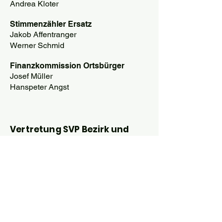
Andrea Kloter
Stimmenzähler Ersatz
Jakob Affentranger
Werner Schmid
Finanzkommission Ortsbürger
Josef Müller
Hanspeter Angst
Vertretung SVP Bezirk und
Kantonalpartei
Hanspeter Suter
Vorstand SVP Bezirk
Zurzach
SVP
Kantonalvorstand